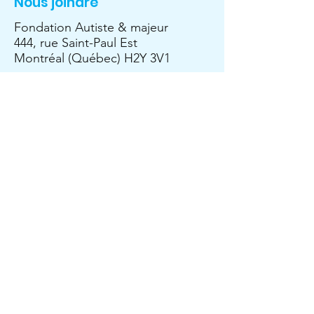
Nous joindre
Fondation Autiste & majeur
444, rue Saint-Paul Est
Montréal (Québec) H2Y 3V1
E-mail
:
info@fondationautisteetmajeur.com
Tél
:
514-977-1697
La Fondation Autiste & majeur est un
organisme de charité enregistré –
76844
2279
RR0001