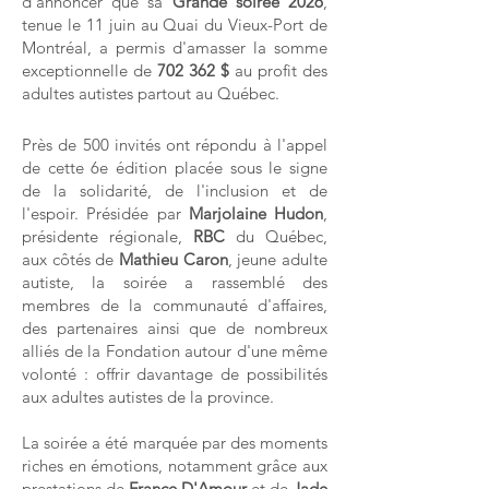
d'annoncer que sa
Grande soirée 2026
,
tenue le 11 juin au Quai du Vieux-Port de
Montréal, a permis d'amasser la somme
exceptionnelle de
702 362 $
au profit des
adultes autistes partout au Québec.
Près de 500 invités ont répondu à l'appel
de cette 6e édition placée sous le signe
de la solidarité, de l'inclusion et de
l'espoir. Présidée par
Marjolaine Hudon
,
présidente régionale,
RBC
du Québec,
aux côtés de
Mathieu Caron
, jeune adulte
autiste, la soirée a rassemblé des
membres de la communauté d'affaires,
des partenaires ainsi que de nombreux
alliés de la Fondation autour d'une même
volonté : offrir davantage de possibilités
aux adultes autistes de la province.
La soirée a été marquée par des moments
riches en émotions, notamment grâce aux
prestations de
France D'Amour
et de
Jade