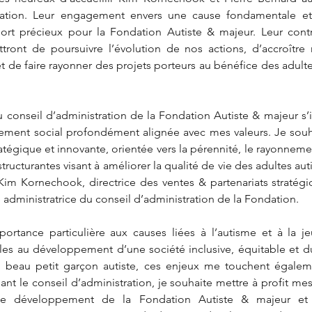
ration. Leur engagement envers une cause fondamentale et 
ort précieux pour la Fondation Autiste & majeur. Leur contri
tront de poursuivre l’évolution de nos actions, d’accroître 
et de faire rayonner des projets porteurs au bénéfice des adultes
conseil d’administration de la Fondation Autiste & majeur s’i
ent social profondément alignée avec mes valeurs. Je souha
atégique et innovante, orientée vers la pérennité, le rayonnemen
tructurantes visant à améliorer la qualité de vie des adultes auti
 Kim Kornechook, directrice des ventes & partenariats stratég
 administratrice du conseil d’administration de la Fondation. 
ortance particulière aux causes liées à l’autisme et à la je
lles au développement d’une société inclusive, équitable et 
n beau petit garçon autiste, ces enjeux me touchent égaleme
ant le conseil d’administration, je souhaite mettre à profit me
 le développement de la Fondation Autiste & majeur et 