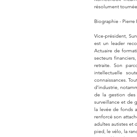
résolument tournée 
Biographie - Pierre
Vice-président, Sur
est un leader reco
Actuaire de formati
secteurs financier
retraite. Son parc
intellectuelle so
connaissances. Tout 
d’industrie, notamm
de la gestion des 
surveillance et de g
la levée de fonds a
renforcé son attach
adultes autistes et 
pied, le vélo, la ra