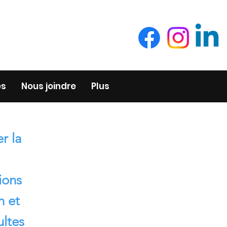
es
Nous joindre
Plus
r la
ions
n et
ultes