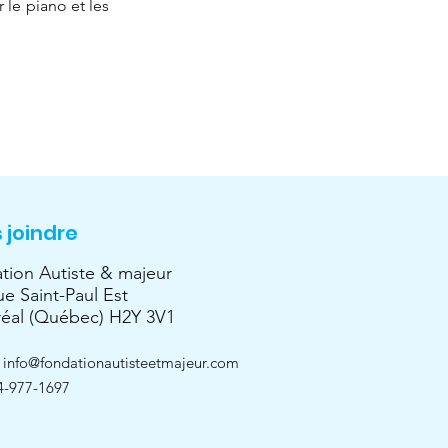
le piano et les 
 joindre
tion Autiste & majeur
ue Saint-Paul Est
éal (Québec) H2Y 3V1
:
info@fondationautisteetmajeur.com
4-977-1697