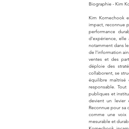
Biographie - Kim K
Kim Kornechook est
impact, reconnue p
performance durab
d’expérience, elle
notamment dans les
de l’information ain
ventes et des par
déploie des straté
collaborent, se str
équilibre maîtrisé 
responsable. Tout 
publiques et institu
devient un levier 
Reconnue pour sa ca
comme une voix c
mesurable et durable
Kornechook incarn