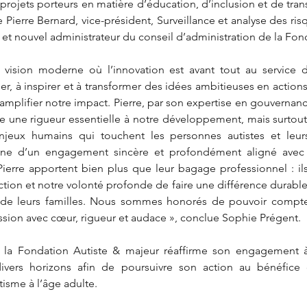
rojets porteurs en matière d’éducation, d’inclusion et de transit
Pierre Bernard, vice-président, Surveillance et analyse des risqu
 et nouvel administrateur du conseil d’administration de la Fon
vision moderne où l’innovation est avant tout au service d
er, à inspirer et à transformer des idées ambitieuses en actions
mplifier notre impact. Pierre, par son expertise en gouvernanc
e une rigueur essentielle à notre développement, mais surtout 
jeux humains qui touchent les personnes autistes et leurs
gne d’un engagement sincère et profondément aligné avec n
ierre apportent bien plus que leur bagage professionnel : ils
ction et notre volonté profonde de faire une différence durable 
t de leurs familles. Nous sommes honorés de pouvoir compte
ssion avec cœur, rigueur et audace », conclue Sophie Prégent. 
 la Fondation Autiste & majeur réaffirme son engagement à
divers horizons afin de poursuivre son action au bénéfice 
tisme à l’âge adulte.