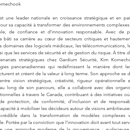
ornechook 
 une leader nationale en croissance stratégique et en parte
our sa capacité à transformer des environnements complexes
le, de confiance et d’innovation responsable. Avec de p
 a bâti sa carrière au cœur de secteurs critiques et hautemen
 domaines des logiciels médicaux, les télécommunications, le
si que les services de sécurité et de gestion du risque. À titre d
tenariats stratégiques chez Gardium Sécurité, Kim Kornecho
gies pancanadiennes qui redéfinissent la manière dont les
ucturent et créent de la valeur à long terme. Son approche se d
entre vision stratégique, créativité, rigueur opérationnelle 
au long de son parcours, elle a collaboré avec des organisa
tionnelles à travers le Canada, contribuant à des initiatives où
de protection, de conformité, d’inclusion et de responsabili
pacité à mobiliser les décideurs autour de visions ambitieuses
rédible dans la transformation de modèles complexes ve
. Portée par la conviction que l’innovation doit avant tout servi
e une approche moderne de la gouvernance : audacieuse, d