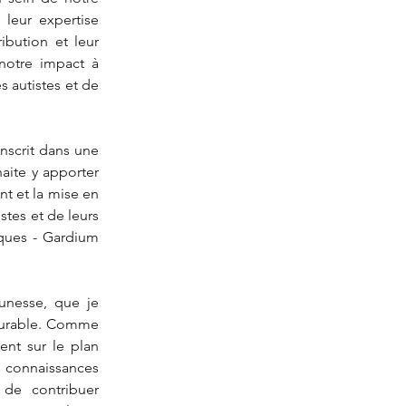
leur expertise 
bution et leur 
notre impact à 
 autistes et de 
nscrit dans une 
ite y apporter 
t et la mise en 
stes et de leurs 
iques - Gardium 
unesse, que je 
durable. Comme 
nt sur le plan 
s connaissances 
de contribuer 