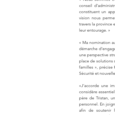
conseil d’administ
constituent un app
vision nous permet
travers la province 
leur entourage. » 
« Ma nomination au 
démarche d’engagem
une perspective str
place de solutions s
familles », précise
Sécurité et nouvelle
«J’accorde une imp
considère essentie
père de Tristan, u
personnel. En joign
afin de soutenir