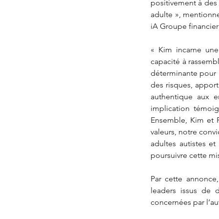
positivement à des p
adulte », mentionne 
iA Groupe financier
« Kim incarne une 
capacité à rassembl
déterminante pour a
des risques, apport
authentique aux en
implication témoi
Ensemble, Kim et P
valeurs, notre convi
adultes autistes e
poursuivre cette mi
Par cette annonce,
leaders issus de 
concernées par l’au