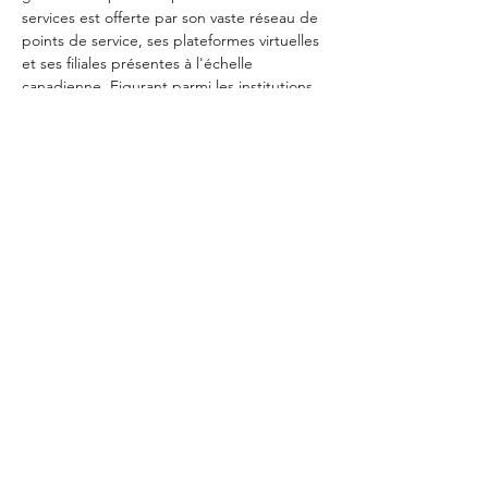
services est offerte par son vaste réseau de 
points de service, ses plateformes virtuelles 
et ses filiales présentes à l'échelle 
canadienne. Figurant parmi les institutions 
bancaires les plus solides au monde selon 
le magazine The Banker, Desjardins affiche 
des ratios de capital et des 
cotes de crédit
Liens connexes :
https://www.fondationautisteetmajeur.com/
https://www.facebook.com/fondationautiste
etmajeur
https://www.desjardins.com/a-propos/tous-
engages-jeunesse/index.jsp
SOURCE Fondation Autiste & majeur

Renseignements: Renseignements et 
demandes d'entrevues : Lyne Dutremble, 
annexe, lyne@annexe.media, T. : 514 952-