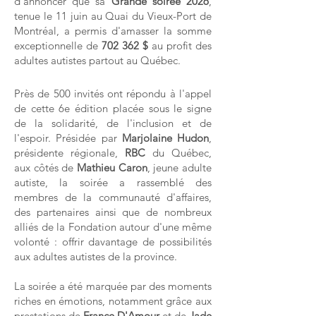
d'annoncer que sa
Grande soirée 2026
,
tenue le 11 juin au Quai du Vieux-Port de
Montréal, a permis d'amasser la somme
exceptionnelle de
702 362 $
au profit des
adultes autistes partout au Québec.
Près de 500 invités ont répondu à l'appel
de cette 6e édition placée sous le signe
de la solidarité, de l'inclusion et de
l'espoir. Présidée par
Marjolaine Hudon
,
présidente régionale,
RBC
du Québec,
aux côtés de
Mathieu Caron
, jeune adulte
autiste, la soirée a rassemblé des
membres de la communauté d'affaires,
des partenaires ainsi que de nombreux
alliés de la Fondation autour d'une même
volonté : offrir davantage de possibilités
aux adultes autistes de la province.
La soirée a été marquée par des moments
riches en émotions, notamment grâce aux
prestations de
France D'Amour
et de
Jade