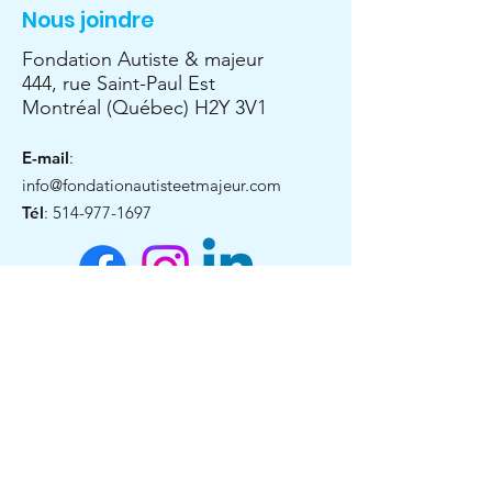
Nous joindre
Fondation Autiste & majeur
444, rue Saint-Paul Est
Montréal (Québec) H2Y 3V1
E-mail
:
info@fondationautisteetmajeur.com
Tél
:
514-977-1697
La Fondation Autiste & majeur est un
organisme de charité enregistré –
76844
2279
RR0001