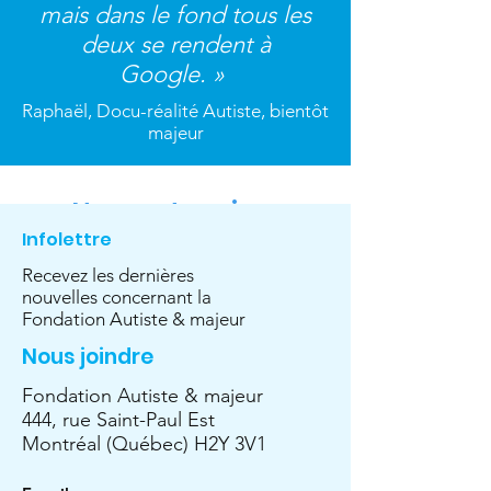
mais dans le fond tous les
deux se rendent à
Google. »
Raphaël, Docu-réalité Autiste, bientôt
majeur
Nos partenaires
Infolettre
Recevez les dernières
Émérites
Engagés
nouvelles concernant la
Fondation Autiste & majeur
Nous joindre
Fondation Autiste & majeur
444, rue Saint-Paul Est
Montréal (Québec) H2Y 3V1